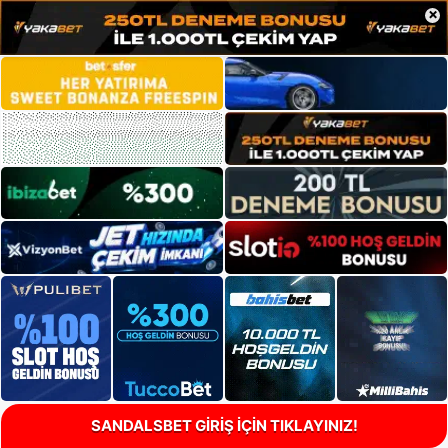
×
SANDALSBET GİRİŞ İÇİN TIKLAYINIZ!