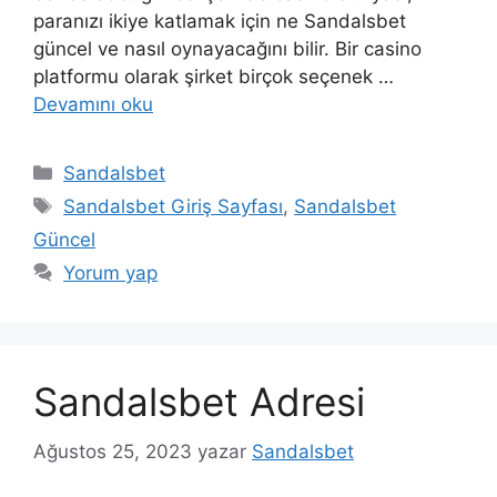
paranızı ikiye katlamak için ne Sandalsbet
güncel ve nasıl oynayacağını bilir. Bir casino
platformu olarak şirket birçok seçenek …
Devamını oku
Kategoriler
Sandalsbet
Etiketler
Sandalsbet Giriş Sayfası
,
Sandalsbet
Güncel
Yorum yap
Sandalsbet Adresi
Ağustos 25, 2023
yazar
Sandalsbet