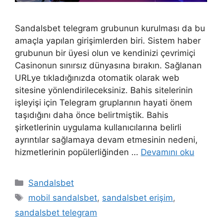
Sandalsbet telegram grubunun kurulması da bu
amaçla yapılan girişimlerden biri. Sistem haber
grubunun bir üyesi olun ve kendinizi çevrimiçi
Casinonun sınırsız dünyasına bırakın. Sağlanan
URLye tıkladığınızda otomatik olarak web
sitesine yönlendirileceksiniz. Bahis sitelerinin
işleyişi için Telegram gruplarının hayati önem
taşıdığını daha önce belirtmiştik. Bahis
şirketlerinin uygulama kullanıcılarına belirli
ayrıntılar sağlamaya devam etmesinin nedeni,
hizmetlerinin popülerliğinden …
Devamını oku
Kategoriler
Sandalsbet
Etiketler
mobil sandalsbet
,
sandalsbet erişim
,
sandalsbet telegram