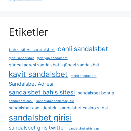
Etiketler
canli sandalsbet
bahis sitesi sandalsbet
girisi sandalsbet
giris yap sandalsbet
güncel adresi sandalsbet
güncel sandalsbet
kayit sandalsbet
mobil sandalsbet
Sandalsbet Adresi
sandalsbet bahis sitesi
sandalsbet bonus
sandalsbet canli
sandalsbet canli maç izle
sandalsbet canlı destek
sandalsbet casino sitesi
sandalsbet girisi
sandalsbet giris twitter
sandalsbet giris yap