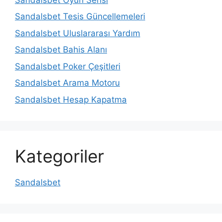
Sandalsbet Tesis Güncellemeleri
Sandalsbet Uluslararası Yardım
Sandalsbet Bahis Alanı
Sandalsbet Poker Çeşitleri
Sandalsbet Arama Motoru
Sandalsbet Hesap Kapatma
Kategoriler
Sandalsbet