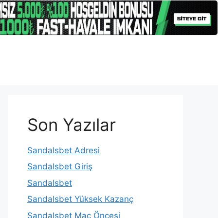
Son Yazılar
Sandalsbet Adresi
Sandalsbet Giriş
Sandalsbet
Sandalsbet Yüksek Kazanç
Sandalsbet Maç Öncesi