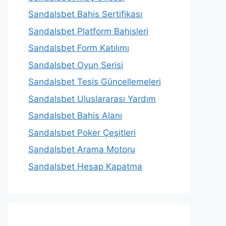
Sandalsbet Bahis Sertifikası
Sandalsbet Platform Bahisleri
Sandalsbet Form Katılımı
Sandalsbet Oyun Serisi
Sandalsbet Tesis Güncellemeleri
Sandalsbet Uluslararası Yardım
Sandalsbet Bahis Alanı
Sandalsbet Poker Çeşitleri
Sandalsbet Arama Motoru
Sandalsbet Hesap Kapatma