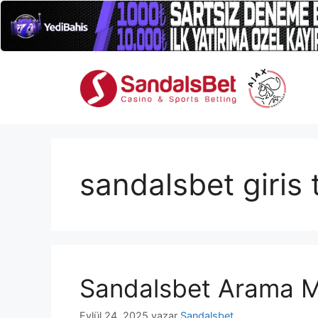
İçeriğe
atla
sandalsbet giris 
Sandalsbet Arama 
Eylül 24, 2025
yazar
Sandalsbet