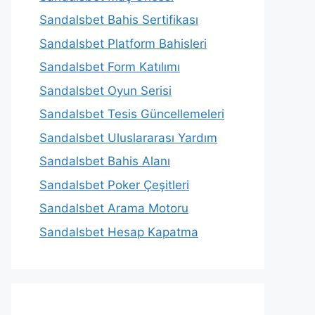
Sandalsbet Bahis Sertifikası
Sandalsbet Platform Bahisleri
Sandalsbet Form Katılımı
Sandalsbet Oyun Serisi
Sandalsbet Tesis Güncellemeleri
Sandalsbet Uluslararası Yardım
Sandalsbet Bahis Alanı
Sandalsbet Poker Çeşitleri
Sandalsbet Arama Motoru
Sandalsbet Hesap Kapatma