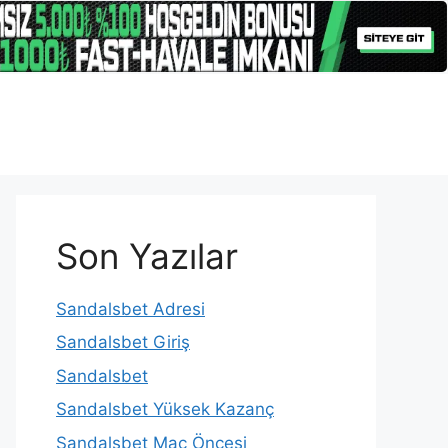
Son Yazılar
Sandalsbet Adresi
Sandalsbet Giriş
Sandalsbet
Sandalsbet Yüksek Kazanç
Sandalsbet Maç Öncesi