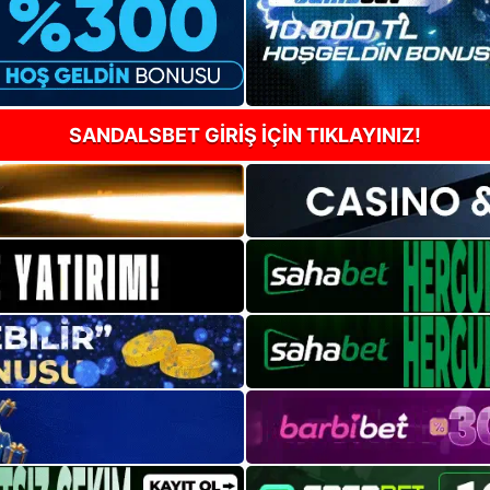
SANDALSBET GİRİŞ İÇİN TIKLAYINIZ!