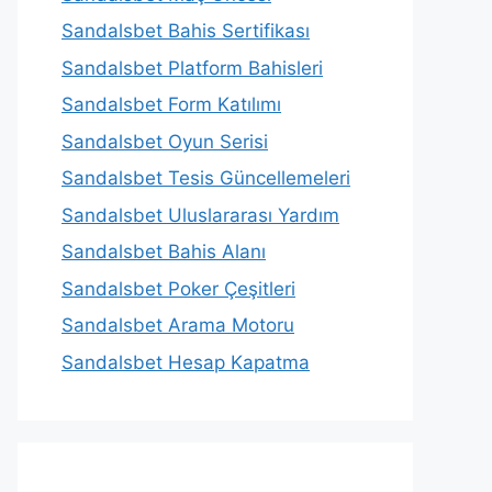
Sandalsbet Bahis Sertifikası
Sandalsbet Platform Bahisleri
Sandalsbet Form Katılımı
Sandalsbet Oyun Serisi
Sandalsbet Tesis Güncellemeleri
Sandalsbet Uluslararası Yardım
Sandalsbet Bahis Alanı
Sandalsbet Poker Çeşitleri
Sandalsbet Arama Motoru
Sandalsbet Hesap Kapatma