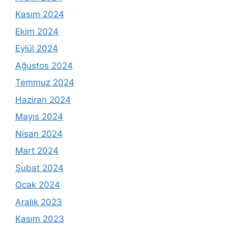
Kasım 2024
Ekim 2024
Eylül 2024
Ağustos 2024
Temmuz 2024
Haziran 2024
Mayıs 2024
Nisan 2024
Mart 2024
Şubat 2024
Ocak 2024
Aralık 2023
Kasım 2023