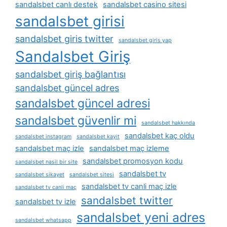
sandalsbet canlı destek
sandalsbet casino sitesi
sandalsbet girisi
sandalsbet giris twitter
sandalsbet giris yap
Sandalsbet Giriş
sandalsbet giriş bağlantısı
sandalsbet güncel adres
sandalsbet güncel adresi
sandalsbet güvenlir mi
sandalsbet hakkında
sandalsbet kaç oldu
sandalsbet instagram
sandalsbet kayit
sandalsbet maç izle
sandalsbet maç izleme
sandalsbet promosyon kodu
sandalsbet nasil bir site
sandalsbet tv
sandalsbet sikayet
sandalsbet sitesi
sandalsbet tv canli maç izle
sandalsbet tv canli maç
sandalsbet twitter
sandalsbet tv izle
sandalsbet yeni adres
sandalsbet whatsapp