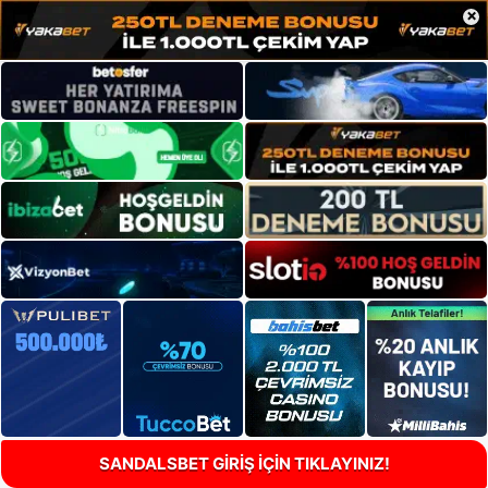
×
SANDALSBET GİRİŞ İÇİN TIKLAYINIZ!