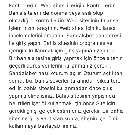
kontrol edin. Web sitesi içeriğini kontrol edin.
Bahis sitelerinde donma veya asılı olup
olmadığını kontrol edin. Web sitesinin finansal
işlem hızını araştırın. Web sitesi için kullanıcı
incelemelerini araştırın. Sandalsbet son adresi
ile giriş yapın. Bahis sitesinin programını ve
içeriğini kullanmak için giriş yapmanız gerekir.
Bir bahis sitesine giriş yapmak için önce sitenin
geçerli adres verilerini kullanmanız gerekir.
Sandalsbet nasıl oturum açılır. Oturum açtıktan
sonra, bu, bahis severler tarafından sıkça tercih
edilir, bahis sitesini kullanmadan önce giriş
yapmış olmalısınız. Bahis sitesinin yapısında
belirtilen içeriği kullanmak için önce Site için
gerekli girişi gerçekleştirmeniz gerekir. Bir bahis
sitesine giriş yaptıktan sonra, sitenin içeriğini
kullanmaya başlayabilirsiniz.