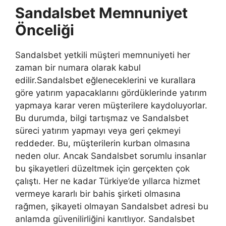
Sandalsbet Memnuniyet
Önceliği
Sandalsbet yetkili müşteri memnuniyeti her
zaman bir numara olarak kabul
edilir.Sandalsbet eğleneceklerini ve kurallara
göre yatırım yapacaklarını gördüklerinde yatırım
yapmaya karar veren müşterilere kaydoluyorlar.
Bu durumda, bilgi tartışmaz ve Sandalsbet
süreci yatırım yapmayı veya geri çekmeyi
reddeder. Bu, müşterilerin kurban olmasına
neden olur. Ancak Sandalsbet sorumlu insanlar
bu şikayetleri düzeltmek için gerçekten çok
çalıştı. Her ne kadar Türkiye’de yıllarca hizmet
vermeye kararlı bir bahis şirketi olmasına
rağmen, şikayeti olmayan Sandalsbet adresi bu
anlamda güvenilirliğini kanıtlıyor. Sandalsbet