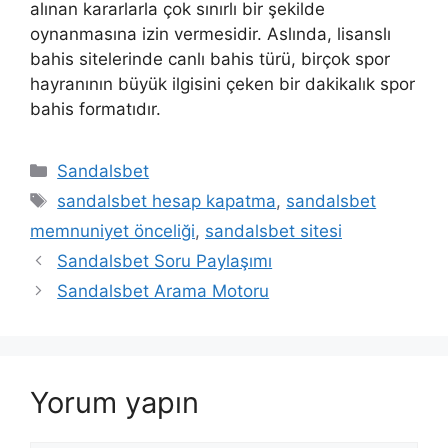
alınan kararlarla çok sınırlı bir şekilde
oynanmasına izin vermesidir. Aslında, lisanslı
bahis sitelerinde canlı bahis türü, birçok spor
hayranının büyük ilgisini çeken bir dakikalık spor
bahis formatıdır.
Kategoriler
Sandalsbet
Etiketler
sandalsbet hesap kapatma
,
sandalsbet
memnuniyet önceliği
,
sandalsbet sitesi
Sandalsbet Soru Paylaşımı
Sandalsbet Arama Motoru
Yorum yapın