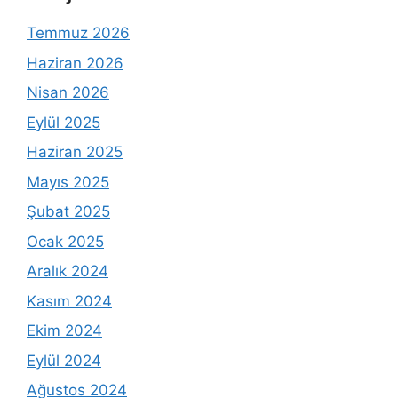
Temmuz 2026
Haziran 2026
Nisan 2026
Eylül 2025
Haziran 2025
Mayıs 2025
Şubat 2025
Ocak 2025
Aralık 2024
Kasım 2024
Ekim 2024
Eylül 2024
Ağustos 2024