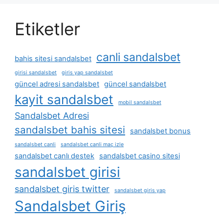
Etiketler
canli sandalsbet
bahis sitesi sandalsbet
girisi sandalsbet
giris yap sandalsbet
güncel adresi sandalsbet
güncel sandalsbet
kayit sandalsbet
mobil sandalsbet
Sandalsbet Adresi
sandalsbet bahis sitesi
sandalsbet bonus
sandalsbet canli
sandalsbet canli maç izle
sandalsbet canlı destek
sandalsbet casino sitesi
sandalsbet girisi
sandalsbet giris twitter
sandalsbet giris yap
Sandalsbet Giriş