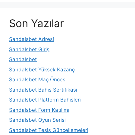
Son Yazılar
Sandalsbet Adresi
Sandalsbet Giriş
Sandalsbet
Sandalsbet Yüksek Kazanç
Sandalsbet Maç Öncesi
Sandalsbet Bahis Sertifikası
Sandalsbet Platform Bahisleri
Sandalsbet Form Katılımı
Sandalsbet Oyun Serisi
Sandalsbet Tesis Güncellemeleri