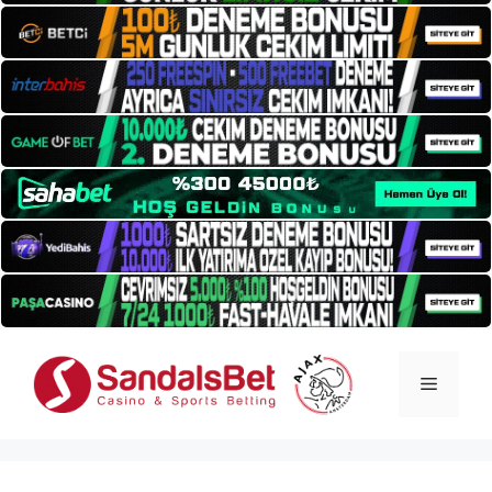
İçeriğe
atla
Menü