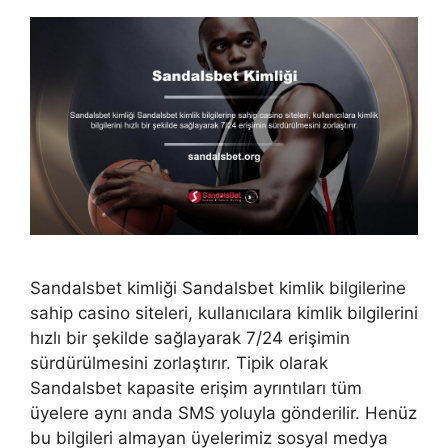
Sandalsbet kimliği Sandalsbet kimlik bilgilerine
sahip casino siteleri, kullanıcılara kimlik bilgilerini
hızlı bir şekilde sağlayarak 7/24 erişimin
sürdürülmesini zorlaştırır. Tipik olarak
Sandalsbet kapasite erişim ayrıntıları tüm
üyelere aynı anda SMS yoluyla gönderilir. Henüz
bu bilgileri almayan üyelerimiz sosyal medya