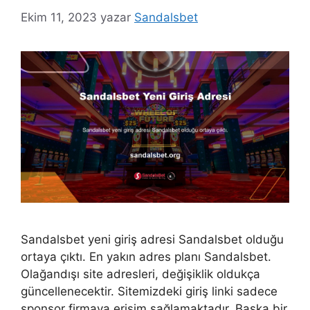
Ekim 11, 2023
yazar
Sandalsbet
Sandalsbet yeni giriş adresi Sandalsbet olduğu
ortaya çıktı. En yakın adres planı Sandalsbet.
Olağandışı site adresleri, değişiklik oldukça
güncellenecektir. Sitemizdeki giriş linki sadece
sponsor firmaya erişim sağlamaktadır. Başka bir