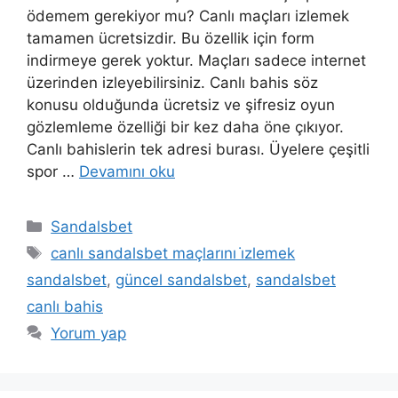
ödemem gerekiyor mu? Canlı maçları izlemek
tamamen ücretsizdir. Bu özellik için form
indirmeye gerek yoktur. Maçları sadece internet
üzerinden izleyebilirsiniz. Canlı bahis söz
konusu olduğunda ücretsiz ve şifresiz oyun
gözlemleme özelliği bir kez daha öne çıkıyor.
Canlı bahislerin tek adresi burası. Üyelere çeşitli
spor …
Devamını oku
Kategoriler
Sandalsbet
Etiketler
canlı sandalsbet maçlarını i̇zlemek
sandalsbet
,
güncel sandalsbet
,
sandalsbet
canlı bahis
Yorum yap