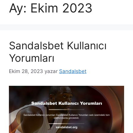
Ay:
Ekim 2023
Sandalsbet Kullanıcı
Yorumları
Ekim 28, 2023
yazar
Sandalsbet