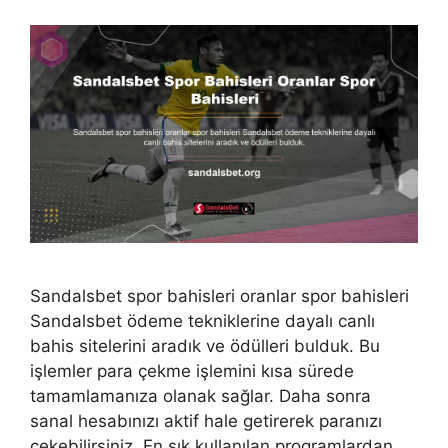
Sandalsbet spor bahisleri oranlar spor bahisleri
Sandalsbet ödeme tekniklerine dayalı canlı
bahis sitelerini aradık ve ödülleri bulduk. Bu
işlemler para çekme işlemini kısa sürede
tamamlamanıza olanak sağlar. Daha sonra
sanal hesabınızı aktif hale getirerek paranızı
çekebilirsiniz. En sık kullanılan programlardan