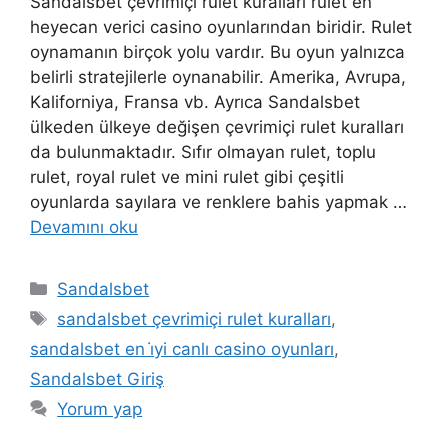
Sandalsbet çevrimiçi rulet kuralları rulet en
heyecan verici casino oyunlarından biridir. Rulet
oynamanın birçok yolu vardır. Bu oyun yalnızca
belirli stratejilerle oynanabilir. Amerika, Avrupa,
Kaliforniya, Fransa vb. Ayrıca Sandalsbet
ülkeden ülkeye değişen çevrimiçi rulet kuralları
da bulunmaktadır. Sıfır olmayan rulet, toplu
rulet, royal rulet ve mini rulet gibi çeşitli
oyunlarda sayılara ve renklere bahis yapmak …
Devamını oku
Kategoriler
Sandalsbet
Etiketler
sandalsbet çevrimiçi rulet kuralları
,
sandalsbet en i̇yi canlı casino oyunları
,
Sandalsbet Giriş
Yorum yap