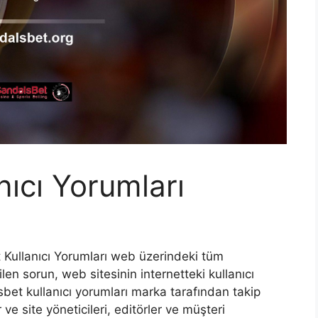
nıcı Yorumları
 Kullanıcı Yorumları web üzerindeki tüm
len sorun, web sitesinin internetteki kullanıcı
bet kullanıcı yorumları marka tarafından takip
r ve site yöneticileri, editörler ve müşteri