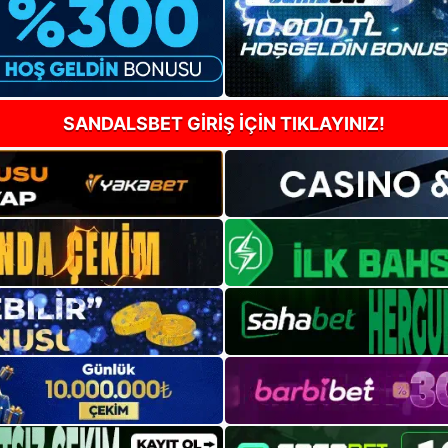
SANDALSBET GİRİŞ İÇİN TIKLAYINIZ!