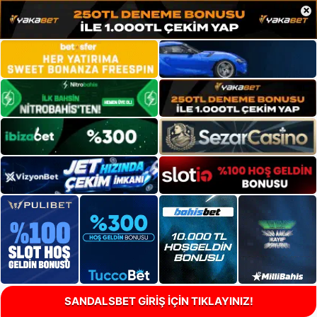
×
SANDALSBET GİRİŞ İÇİN TIKLAYINIZ!