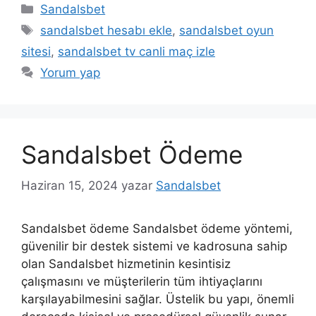
Kategoriler
Sandalsbet
Etiketler
sandalsbet hesabı ekle
,
sandalsbet oyun
sitesi
,
sandalsbet tv canli maç izle
Yorum yap
Sandalsbet Ödeme
Haziran 15, 2024
yazar
Sandalsbet
Sandalsbet ödeme Sandalsbet ödeme yöntemi,
güvenilir bir destek sistemi ve kadrosuna sahip
olan Sandalsbet hizmetinin kesintisiz
çalışmasını ve müşterilerin tüm ihtiyaçlarını
karşılayabilmesini sağlar. Üstelik bu yapı, önemli