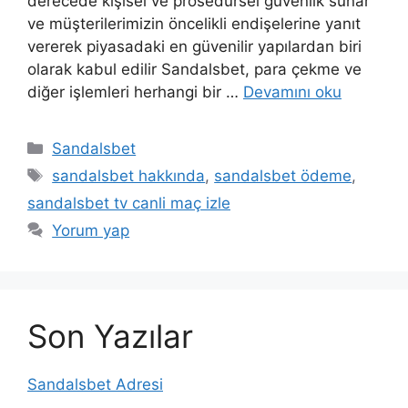
derecede kişisel ve prosedürsel güvenlik sunar
ve müşterilerimizin öncelikli endişelerine yanıt
vererek piyasadaki en güvenilir yapılardan biri
olarak kabul edilir Sandalsbet, para çekme ve
diğer işlemleri herhangi bir …
Devamını oku
Kategoriler
Sandalsbet
Etiketler
sandalsbet hakkında
,
sandalsbet ödeme
,
sandalsbet tv canli maç izle
Yorum yap
Son Yazılar
Sandalsbet Adresi