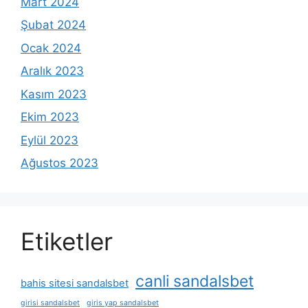
Mart 2024
Şubat 2024
Ocak 2024
Aralık 2023
Kasım 2023
Ekim 2023
Eylül 2023
Ağustos 2023
Etiketler
canli sandalsbet
bahis sitesi sandalsbet
girisi sandalsbet
giris yap sandalsbet