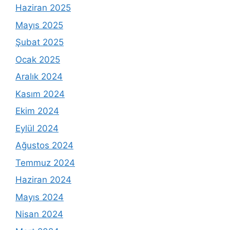
Haziran 2025
Mayıs 2025
Şubat 2025
Ocak 2025
Aralık 2024
Kasım 2024
Ekim 2024
Eylül 2024
Ağustos 2024
Temmuz 2024
Haziran 2024
Mayıs 2024
Nisan 2024