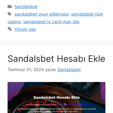
Kategoriler
Sandalsbet
Etiketler
sandalsbet oyun eğlencesi
,
sandalsbet türk
casino
,
sandalsbet tv canli maç izle
Yorum yap
Sandalsbet Hesabı Ekle
Temmuz 31, 2024
yazar
Sandalsbet