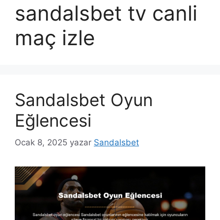
sandalsbet tv canli
maç izle
Sandalsbet Oyun
Eğlencesi
Ocak 8, 2025
yazar
Sandalsbet