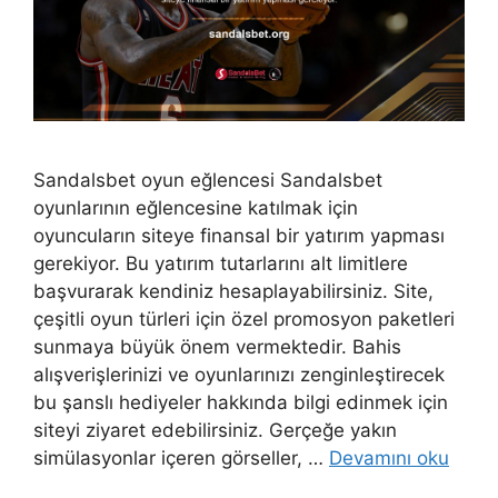
Sandalsbet oyun eğlencesi Sandalsbet
oyunlarının eğlencesine katılmak için
oyuncuların siteye finansal bir yatırım yapması
gerekiyor. Bu yatırım tutarlarını alt limitlere
başvurarak kendiniz hesaplayabilirsiniz. Site,
çeşitli oyun türleri için özel promosyon paketleri
sunmaya büyük önem vermektedir. Bahis
alışverişlerinizi ve oyunlarınızı zenginleştirecek
bu şanslı hediyeler hakkında bilgi edinmek için
siteyi ziyaret edebilirsiniz. Gerçeğe yakın
simülasyonlar içeren görseller, …
Devamını oku