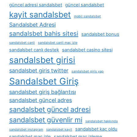
güncel adresi sandalsbet
güncel sandalsbet
kayit sandalsbet
mobil sandalsbet
Sandalsbet Adresi
sandalsbet bahis sitesi
sandalsbet bonus
sandalsbet canli
sandalsbet canli maç izle
sandalsbet canlı destek
sandalsbet casino sitesi
sandalsbet girisi
sandalsbet giris twitter
sandalsbet giris yap
Sandalsbet Giriş
sandalsbet giriş bağlantısı
sandalsbet güncel adres
sandalsbet güncel adresi
sandalsbet güvenlir mi
sandalsbet hakkında
sandalsbet kaç oldu
sandalsbet instagram
sandalsbet kayit
sandalsbet maç izle
sandalsbet maç izleme