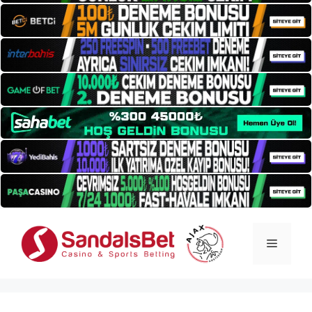
İçeriğe
atla
Menü