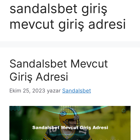
sandalsbet giriş
mevcut giriş adresi
Sandalsbet Mevcut
Giriş Adresi
Ekim 25, 2023
yazar
Sandalsbet