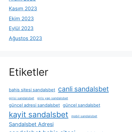
Kasım 2023
Ekim 2023
Eylül 2023
Ağustos 2023
Etiketler
canli sandalsbet
bahis sitesi sandalsbet
girisi sandalsbet
giris yap sandalsbet
güncel adresi sandalsbet
güncel sandalsbet
kayit sandalsbet
mobil sandalsbet
Sandalsbet Adresi