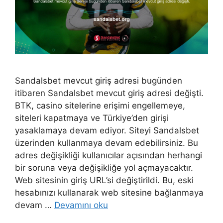
Sandalsbet mevcut giriş adresi bugünden
itibaren Sandalsbet mevcut giriş adresi değişti.
BTK, casino sitelerine erişimi engellemeye,
siteleri kapatmaya ve Türkiye’den girişi
yasaklamaya devam ediyor. Siteyi Sandalsbet
üzerinden kullanmaya devam edebilirsiniz. Bu
adres değişikliği kullanıcılar açısından herhangi
bir soruna veya değişikliğe yol açmayacaktır.
Web sitesinin giriş URL’si değiştirildi. Bu, eski
hesabınızı kullanarak web sitesine bağlanmaya
devam …
Devamını oku