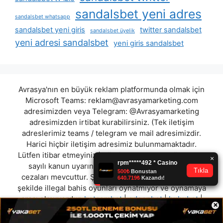
sandalsbet yeni adres
sandalsbet whatsapp
sandalsbet yeni giris
twitter sandalsbet
sandalsbet üyelik
yeni adresi sandalsbet
yeni giris sandalsbet
Avrasya'nın en büyük reklam platformunda olmak için
Microsoft Teams:
reklam@avrasyamarketing.com
adresimizden veya Telegram: @Avrasyamarketing
adresimizden irtibat kurabilirsiniz. (Tek iletişim
adreslerimiz teams / telegram ve mail adresimizdir.
Harici hiçbir iletişim adresimiz bulunmamaktadır.
Lütfen itibar etmeyiniz.) Türkiye yasalarına göre 7258
sayılı kanun uyarınca yasa dışı bahis oynamanın
cezaları mevcuttur. Şu an bulunduğunuz site hiç bir
şekilde illegal bahis oyunları oynatmıyor ve oynamaya
aracı olmuyordur.
betcombet
|
odeonbet
|
huhubet
|
×
betbino
|
epikbahise
|
betoffice
|
tiflisbet
|
ankabahis