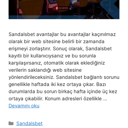
Sandalsbet avantajlar bu avantajlar kaçınılmaz
olarak bir web sitesine belirli bir zamanda
erişmeyi zorlaştırır. Sonuç olarak, Sandalsbet
kayıtlı bir kullanıcıysanız ve bu sorunla
karşılaşırsanız, otomatik olarak eklediğiniz
verilerin saklandığı web sitesine
yönlendirileceksiniz. Sandalsbet bağlantı sorunu
genellikle haftada iki kez ortaya çıkar. Bazı
durumlarda bu sorun birkaç hafta içinde üç kez
ortaya çıkabilir. Konum adresleri özellikle …
Devamını oku
Kategoriler
Sandalsbet