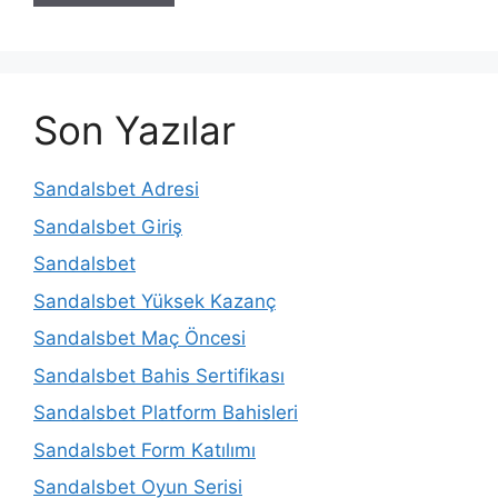
Son Yazılar
Sandalsbet Adresi
Sandalsbet Giriş
Sandalsbet
Sandalsbet Yüksek Kazanç
Sandalsbet Maç Öncesi
Sandalsbet Bahis Sertifikası
Sandalsbet Platform Bahisleri
Sandalsbet Form Katılımı
Sandalsbet Oyun Serisi