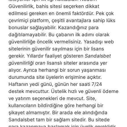
Güvenilirlik, bahis sitesi seçerken dikkat
edilmesi gereken en önemli faktördür. Pek çok
çevrimiçi platform, çeşitli avantajlara sahip lüks
bonuslar sağlayabilir. Kazandığınız para
dağıtılamayabilir. Bu çabanın ilk adımı olarak
güvenilirliğe öncelik vermelisiniz. Yasadışı web
sitelerinin güvenilir sayılması için bir lisans
gerekir. Yıllardır faaliyet gösteren
Sandalsbet
güvenilirliği oran
lisanslı siteler arasında yer
alıyor. Ayrıca herhangi bir sorun yaşanması
durumunda site üyelerin erişimine açıktır.
Haftanın yedi günü, günün her saati 7/24
destek mevcuttur. Üstelik hızlı ve güvenli ödeme
ve yatırım seçenekleri de mevcut. Site,
kullanıcıların bildirdiğine göre herhangi bir
şikayet almamıştır. Bir arada ele alındığında
Sandalsbet tam bir sağlam sitedir. Bu sitede
para kazanmaya başlamak için üyelik gereklidir.