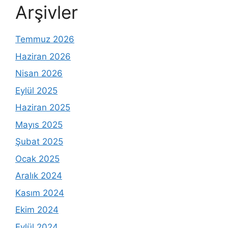
Arşivler
Temmuz 2026
Haziran 2026
Nisan 2026
Eylül 2025
Haziran 2025
Mayıs 2025
Şubat 2025
Ocak 2025
Aralık 2024
Kasım 2024
Ekim 2024
Eylül 2024