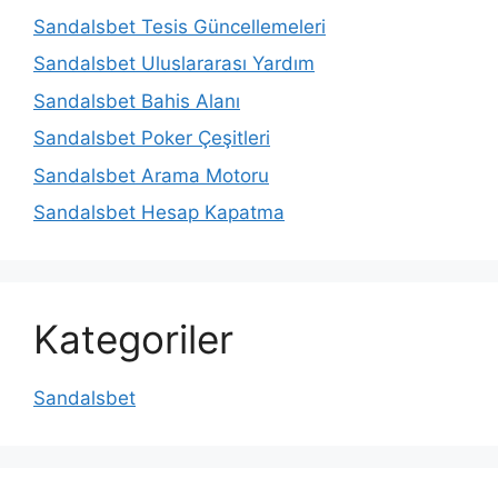
Sandalsbet Tesis Güncellemeleri
Sandalsbet Uluslararası Yardım
Sandalsbet Bahis Alanı
Sandalsbet Poker Çeşitleri
Sandalsbet Arama Motoru
Sandalsbet Hesap Kapatma
Kategoriler
Sandalsbet