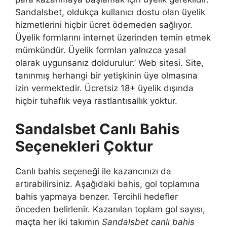
Sandalsbet, oldukça kullanıcı dostu olan üyelik
hizmetlerini hiçbir ücret ödemeden sağlıyor.
Üyelik formlarını internet üzerinden temin etmek
mümkündür. Üyelik formları yalnızca yasal
olarak uygunsanız doldurulur.’ Web sitesi. Site,
tanınmış herhangi bir yetişkinin üye olmasına
izin vermektedir. Ücretsiz 18+ üyelik dışında
hiçbir tuhaflık veya rastlantısallık yoktur.
Sandalsbet Canlı Bahis
Seçenekleri Çoktur
Canlı bahis seçeneği ile kazancınızı da
artırabilirsiniz. Aşağıdaki bahis, gol toplamına
bahis yapmaya benzer. Tercihli hedefler
önceden belirlenir. Kazanılan toplam gol sayısı,
maçta her iki takımın
Sandalsbet canlı bahis