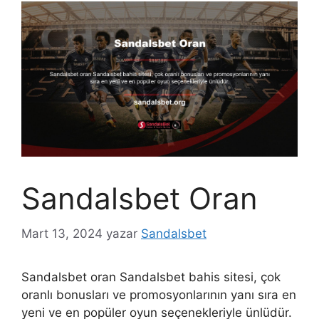
Sandalsbet Oran
Mart 13, 2024
yazar
Sandalsbet
Sandalsbet oran Sandalsbet bahis sitesi, çok
oranlı bonusları ve promosyonlarının yanı sıra en
yeni ve en popüler oyun seçenekleriyle ünlüdür.