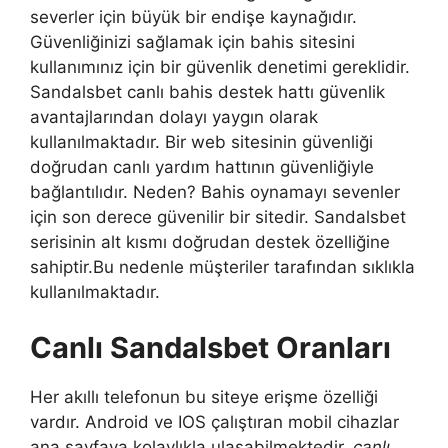
severler için büyük bir endişe kaynağıdır.
Güvenliğinizi sağlamak için bahis sitesini
kullanımınız için bir güvenlik denetimi gereklidir.
Sandalsbet canlı bahis destek hattı güvenlik
avantajlarından dolayı yaygın olarak
kullanılmaktadır. Bir web sitesinin güvenliği
doğrudan canlı yardım hattının güvenliğiyle
bağlantılıdır. Neden? Bahis oynamayı sevenler
için son derece güvenilir bir sitedir. Sandalsbet
serisinin alt kısmı doğrudan destek özelliğine
sahiptir.Bu nedenle müşteriler tarafından sıklıkla
kullanılmaktadır.
Canlı Sandalsbet Oranları
Her akıllı telefonun bu siteye erişme özelliği
vardır. Android ve IOS çalıştıran mobil cihazlar
ana sayfaya kolaylıkla ulaşabilmektedir.
canlı