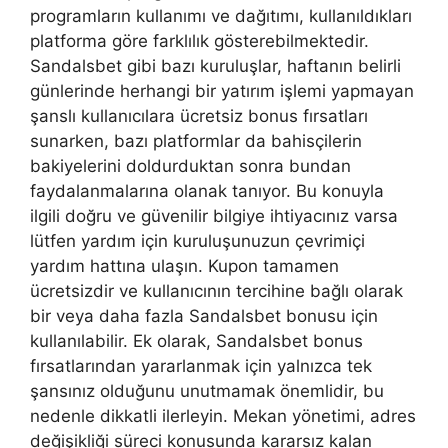
programların kullanımı ve dağıtımı, kullanıldıkları
platforma göre farklılık gösterebilmektedir.
Sandalsbet gibi bazı kuruluşlar, haftanın belirli
günlerinde herhangi bir yatırım işlemi yapmayan
şanslı kullanıcılara ücretsiz bonus fırsatları
sunarken, bazı platformlar da bahisçilerin
bakiyelerini doldurduktan sonra bundan
faydalanmalarına olanak tanıyor. Bu konuyla
ilgili doğru ve güvenilir bilgiye ihtiyacınız varsa
lütfen yardım için kuruluşunuzun çevrimiçi
yardım hattına ulaşın. Kupon tamamen
ücretsizdir ve kullanıcının tercihine bağlı olarak
bir veya daha fazla Sandalsbet bonusu için
kullanılabilir. Ek olarak, Sandalsbet bonus
fırsatlarından yararlanmak için yalnızca tek
şansınız olduğunu unutmamak önemlidir, bu
nedenle dikkatli ilerleyin. Mekan yönetimi, adres
değişikliği süreci konusunda kararsız kalan