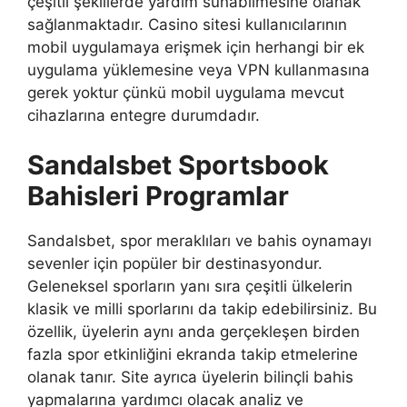
çeşitli şekillerde yardım sunabilmesine olanak
sağlanmaktadır. Casino sitesi kullanıcılarının
mobil uygulamaya erişmek için herhangi bir ek
uygulama yüklemesine veya VPN kullanmasına
gerek yoktur çünkü mobil uygulama mevcut
cihazlarına entegre durumdadır.
Sandalsbet Sportsbook
Bahisleri Programlar
Sandalsbet, spor meraklıları ve bahis oynamayı
sevenler için popüler bir destinasyondur.
Geleneksel sporların yanı sıra çeşitli ülkelerin
klasik ve milli sporlarını da takip edebilirsiniz. Bu
özellik, üyelerin aynı anda gerçekleşen birden
fazla spor etkinliğini ekranda takip etmelerine
olanak tanır. Site ayrıca üyelerin bilinçli bahis
yapmalarına yardımcı olacak analiz ve