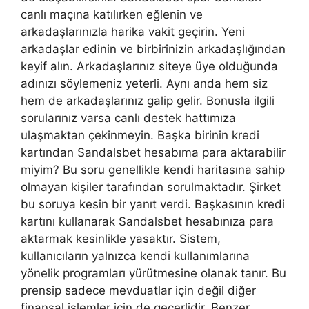
canlı maçına katılırken eğlenin ve
arkadaşlarınızla harika vakit geçirin. Yeni
arkadaşlar edinin ve birbirinizin arkadaşlığından
keyif alın. Arkadaşlarınız siteye üye olduğunda
adınızı söylemeniz yeterli. Aynı anda hem siz
hem de arkadaşlarınız galip gelir. Bonusla ilgili
sorularınız varsa canlı destek hattımıza
ulaşmaktan çekinmeyin. Başka birinin kredi
kartından Sandalsbet hesabıma para aktarabilir
miyim? Bu soru genellikle kendi haritasına sahip
olmayan kişiler tarafından sorulmaktadır. Şirket
bu soruya kesin bir yanıt verdi. Başkasının kredi
kartını kullanarak Sandalsbet hesabınıza para
aktarmak kesinlikle yasaktır. Sistem,
kullanıcıların yalnızca kendi kullanımlarına
yönelik programları yürütmesine olanak tanır. Bu
prensip sadece mevduatlar için değil diğer
finansal işlemler için de geçerlidir. Benzer