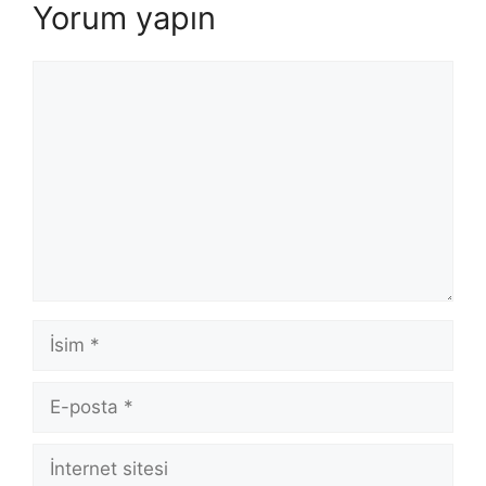
Yorum yapın
Yorum
İsim
E-
posta
İnternet
sitesi