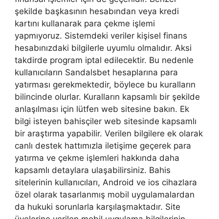
şekilde başkasının hesabından veya kredi
kartını kullanarak para çekme işlemi
yapmıyoruz. Sistemdeki veriler kişisel finans
hesabınızdaki bilgilerle uyumlu olmalıdır. Aksi
takdirde program iptal edilecektir. Bu nedenle
kullanıcıların Sandalsbet hesaplarına para
yatırması gerekmektedir, böylece bu kuralların
bilincinde olurlar. Kuralların kapsamlı bir şekilde
anlaşılması için lütfen web sitesine bakın. Ek
bilgi isteyen bahisçiler web sitesinde kapsamlı
bir araştırma yapabilir. Verilen bilgilere ek olarak
canlı destek hattımızla iletişime geçerek para
yatırma ve çekme işlemleri hakkında daha
kapsamlı detaylara ulaşabilirsiniz. Bahis
sitelerinin kullanıcıları, Android ve ios cihazlara
özel olarak tasarlanmış mobil uygulamalardan
da hukuki sorunlarla karşılaşmaktadır. Site
üyelerine verilen mobil uygulama bilgilerinin