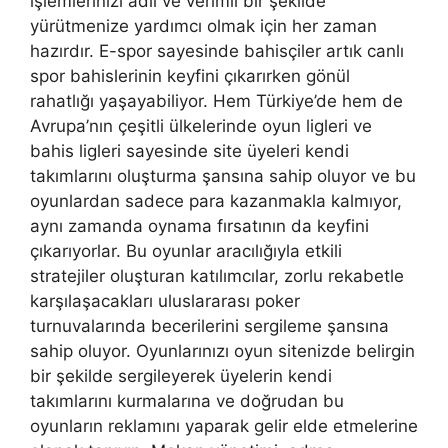
işlemlerinizi adil ve verimli bir şekilde
yürütmenize yardımcı olmak için her zaman
hazırdır. E-spor sayesinde bahisçiler artık canlı
spor bahislerinin keyfini çıkarırken gönül
rahatlığı yaşayabiliyor. Hem Türkiye’de hem de
Avrupa’nın çeşitli ülkelerinde oyun ligleri ve
bahis ligleri sayesinde site üyeleri kendi
takımlarını oluşturma şansına sahip oluyor ve bu
oyunlardan sadece para kazanmakla kalmıyor,
aynı zamanda oynama fırsatının da keyfini
çıkarıyorlar. Bu oyunlar aracılığıyla etkili
stratejiler oluşturan katılımcılar, zorlu rekabetle
karşılaşacakları uluslararası poker
turnuvalarında becerilerini sergileme şansına
sahip oluyor. Oyunlarınızı oyun sitenizde belirgin
bir şekilde sergileyerek üyelerin kendi
takımlarını kurmalarına ve doğrudan bu
oyunların reklamını yaparak gelir elde etmelerine