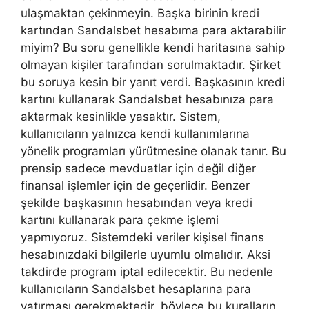
ulaşmaktan çekinmeyin. Başka birinin kredi
kartından Sandalsbet hesabıma para aktarabilir
miyim? Bu soru genellikle kendi haritasına sahip
olmayan kişiler tarafından sorulmaktadır. Şirket
bu soruya kesin bir yanıt verdi. Başkasının kredi
kartını kullanarak Sandalsbet hesabınıza para
aktarmak kesinlikle yasaktır. Sistem,
kullanıcıların yalnızca kendi kullanımlarına
yönelik programları yürütmesine olanak tanır. Bu
prensip sadece mevduatlar için değil diğer
finansal işlemler için de geçerlidir. Benzer
şekilde başkasının hesabından veya kredi
kartını kullanarak para çekme işlemi
yapmıyoruz. Sistemdeki veriler kişisel finans
hesabınızdaki bilgilerle uyumlu olmalıdır. Aksi
takdirde program iptal edilecektir. Bu nedenle
kullanıcıların Sandalsbet hesaplarına para
yatırması gerekmektedir, böylece bu kuralların