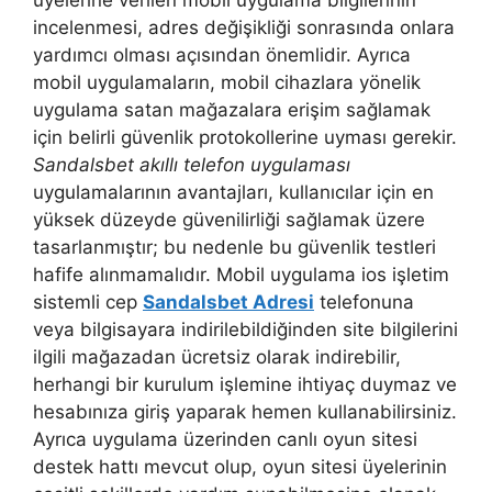
incelenmesi, adres değişikliği sonrasında onlara
yardımcı olması açısından önemlidir. Ayrıca
mobil uygulamaların, mobil cihazlara yönelik
uygulama satan mağazalara erişim sağlamak
için belirli güvenlik protokollerine uyması gerekir.
Sandalsbet akıllı telefon uygulaması
uygulamalarının avantajları, kullanıcılar için en
yüksek düzeyde güvenilirliği sağlamak üzere
tasarlanmıştır; bu nedenle bu güvenlik testleri
hafife alınmamalıdır. Mobil uygulama ios işletim
sistemli cep
Sandalsbet Adresi
telefonuna
veya bilgisayara indirilebildiğinden site bilgilerini
ilgili mağazadan ücretsiz olarak indirebilir,
herhangi bir kurulum işlemine ihtiyaç duymaz ve
hesabınıza giriş yaparak hemen kullanabilirsiniz.
Ayrıca uygulama üzerinden canlı oyun sitesi
destek hattı mevcut olup, oyun sitesi üyelerinin