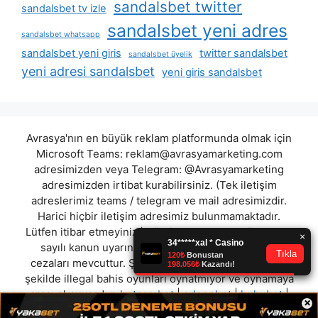
sandalsbet twitter
sandalsbet tv izle
sandalsbet yeni adres
sandalsbet whatsapp
sandalsbet yeni giris
twitter sandalsbet
sandalsbet üyelik
yeni adresi sandalsbet
yeni giris sandalsbet
Avrasya'nın en büyük reklam platformunda olmak için
Microsoft Teams:
reklam@avrasyamarketing.com
adresimizden veya Telegram: @Avrasyamarketing
adresimizden irtibat kurabilirsiniz. (Tek iletişim
adreslerimiz teams / telegram ve mail adresimizdir.
Harici hiçbir iletişim adresimiz bulunmamaktadır.
Lütfen itibar etmeyiniz.) Türkiye yasalarına göre 7258
sayılı kanun uyarınca yasa dışı bahis oynamanın
cezaları mevcuttur. Şu an bulunduğunuz site hiç bir
şekilde illegal bahis oyunları oynatmıyor ve oynamaya
aracı olmuyordur.
betcombet
|
odeonbet
|
huhubet
|
×
betbino
|
epikbahise
|
betoffice
|
tiflisbet
|
ankabahis