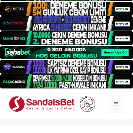
İçeriğe
atla
Menü