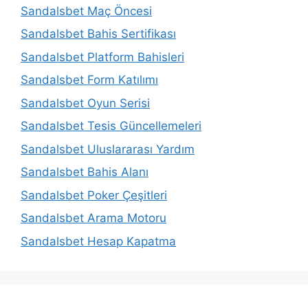
Sandalsbet Maç Öncesi
Sandalsbet Bahis Sertifikası
Sandalsbet Platform Bahisleri
Sandalsbet Form Katılımı
Sandalsbet Oyun Serisi
Sandalsbet Tesis Güncellemeleri
Sandalsbet Uluslararası Yardım
Sandalsbet Bahis Alanı
Sandalsbet Poker Çeşitleri
Sandalsbet Arama Motoru
Sandalsbet Hesap Kapatma