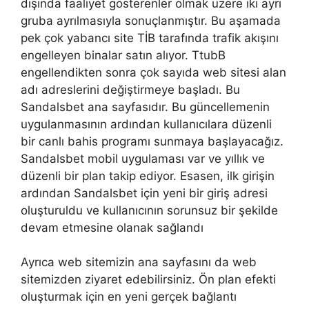
dışında faaliyet gösterenler olmak üzere iki ayrı
gruba ayrılmasıyla sonuçlanmıştır. Bu aşamada
pek çok yabancı site TİB tarafında trafik akışını
engelleyen binalar satın alıyor. TtubB
engellendikten sonra çok sayıda web sitesi alan
adı adreslerini değiştirmeye başladı. Bu
Sandalsbet ana sayfasıdır. Bu güncellemenin
uygulanmasının ardından kullanıcılara düzenli
bir canlı bahis programı sunmaya başlayacağız.
Sandalsbet mobil uygulaması var ve yıllık ve
düzenli bir plan takip ediyor. Esasen, ilk girişin
ardından Sandalsbet için yeni bir giriş adresi
oluşturuldu ve kullanıcının sorunsuz bir şekilde
devam etmesine olanak sağlandı
Ayrıca web sitemizin ana sayfasını da web
sitemizden ziyaret edebilirsiniz. Ön plan efekti
oluşturmak için en yeni gerçek bağlantı