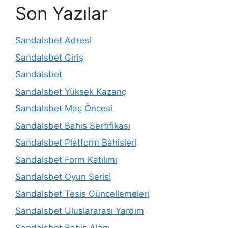
Son Yazılar
Sandalsbet Adresi
Sandalsbet Giriş
Sandalsbet
Sandalsbet Yüksek Kazanç
Sandalsbet Maç Öncesi
Sandalsbet Bahis Sertifikası
Sandalsbet Platform Bahisleri
Sandalsbet Form Katılımı
Sandalsbet Oyun Serisi
Sandalsbet Tesis Güncellemeleri
Sandalsbet Uluslararası Yardım
Sandalsbet Bahis Alanı