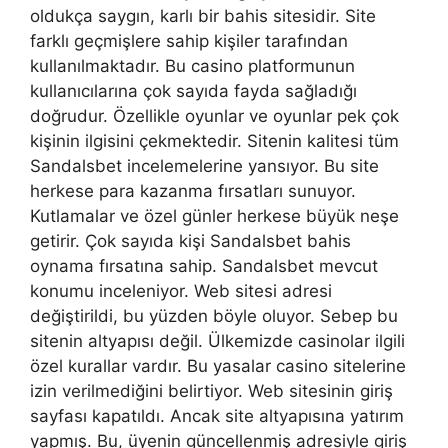
oldukça saygın, karlı bir bahis sitesidir. Site
farklı geçmişlere sahip kişiler tarafından
kullanılmaktadır. Bu casino platformunun
kullanıcılarına çok sayıda fayda sağladığı
doğrudur. Özellikle oyunlar ve oyunlar pek çok
kişinin ilgisini çekmektedir. Sitenin kalitesi tüm
Sandalsbet incelemelerine yansıyor. Bu site
herkese para kazanma fırsatları sunuyor.
Kutlamalar ve özel günler herkese büyük neşe
getirir. Çok sayıda kişi Sandalsbet bahis
oynama fırsatına sahip. Sandalsbet mevcut
konumu inceleniyor. Web sitesi adresi
değiştirildi, bu yüzden böyle oluyor. Sebep bu
sitenin altyapısı değil. Ülkemizde casinolar ilgili
özel kurallar vardır. Bu yasalar casino sitelerine
izin verilmediğini belirtiyor. Web sitesinin giriş
sayfası kapatıldı. Ancak site altyapısına yatırım
yapmış. Bu, üyenin güncellenmiş adresiyle giriş