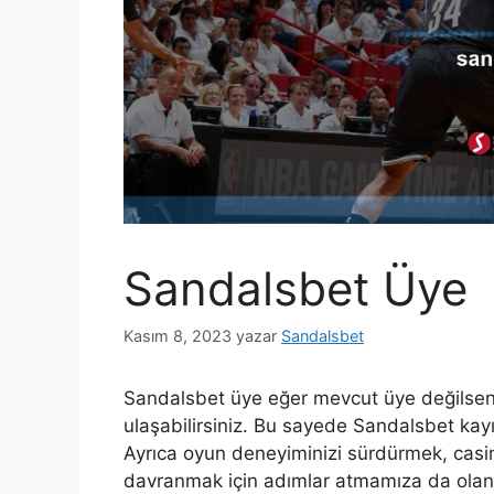
Sandalsbet Üye
Kasım 8, 2023
yazar
Sandalsbet
Sandalsbet üye eğer mevcut üye değilseni
ulaşabilirsiniz. Bu sayede Sandalsbet kayıt
Ayrıca oyun deneyiminizi sürdürmek, casi
davranmak için adımlar atmamıza da olanak