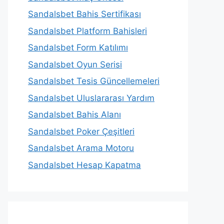
Sandalsbet Bahis Sertifikası
Sandalsbet Platform Bahisleri
Sandalsbet Form Katılımı
Sandalsbet Oyun Serisi
Sandalsbet Tesis Güncellemeleri
Sandalsbet Uluslararası Yardım
Sandalsbet Bahis Alanı
Sandalsbet Poker Çeşitleri
Sandalsbet Arama Motoru
Sandalsbet Hesap Kapatma