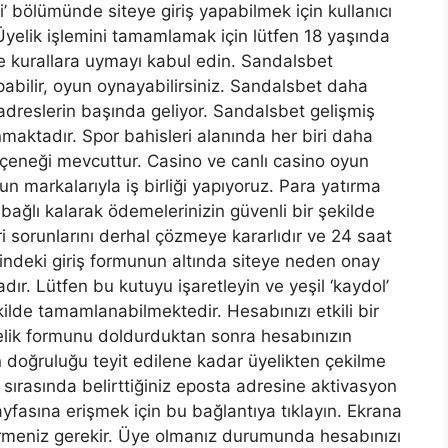
i’ bölümünde siteye giriş yapabilmek için kullanıcı
 Üyelik işlemini tamamlamak için lütfen 18 yaşında
 kurallara uymayı kabul edin. Sandalsbet
apabilir, oyun oynayabilirsiniz. Sandalsbet daha
adreslerin başında geliyor. Sandalsbet gelişmiş
nmaktadır. Spor bahisleri alanında her biri daha
çeneği mevcuttur. Casino ve canlı casino oyun
un markalarıyla iş birliği yapıyoruz. Para yatırma
 bağlı kalarak ödemelerinizin güvenli bir şekilde
 sorunlarını derhal çözmeye kararlıdır ve 24 saat
indeki giriş formunun altında siteye neden onay
ır. Lütfen bu kutuyu işaretleyin ve yeşil ‘kaydol’
ekilde tamamlanabilmektedir. Hesabınızı etkili bir
elik formunu doldurduktan sonra hesabınızın
ın doğruluğu teyit edilene kadar üyelikten çekilme
i sırasında belirttiğiniz eposta adresine aktivasyon
yfasına erişmek için bu bağlantıya tıklayın. Ekrana
i girmeniz gerekir. Üye olmanız durumunda hesabınızı