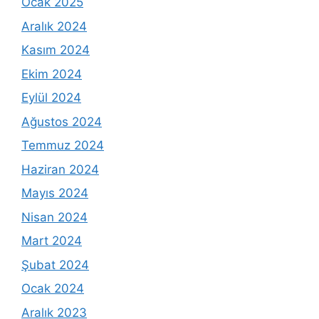
Ocak 2025
Aralık 2024
Kasım 2024
Ekim 2024
Eylül 2024
Ağustos 2024
Temmuz 2024
Haziran 2024
Mayıs 2024
Nisan 2024
Mart 2024
Şubat 2024
Ocak 2024
Aralık 2023