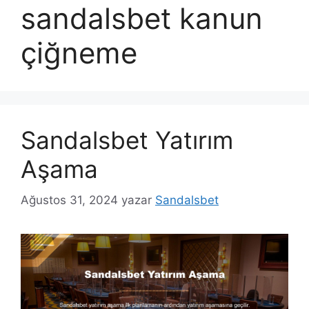
sandalsbet kanun
çiğneme
Sandalsbet Yatırım
Aşama
Ağustos 31, 2024
yazar
Sandalsbet