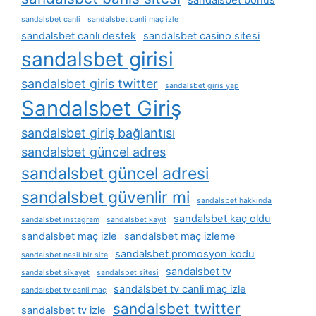
sandalsbet canli
sandalsbet canli maç izle
sandalsbet canlı destek
sandalsbet casino sitesi
sandalsbet girisi
sandalsbet giris twitter
sandalsbet giris yap
Sandalsbet Giriş
sandalsbet giriş bağlantısı
sandalsbet güncel adres
sandalsbet güncel adresi
sandalsbet güvenlir mi
sandalsbet hakkında
sandalsbet kaç oldu
sandalsbet instagram
sandalsbet kayit
sandalsbet maç izle
sandalsbet maç izleme
sandalsbet promosyon kodu
sandalsbet nasil bir site
sandalsbet tv
sandalsbet sikayet
sandalsbet sitesi
sandalsbet tv canli maç izle
sandalsbet tv canli maç
sandalsbet twitter
sandalsbet tv izle