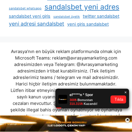
sandalsbet yeni adres
sandalsbet whatsapp
sandalsbet yeni giris
twitter sandalsbet
sandalsbet üyelik
yeni adresi sandalsbet
yeni giris sandalsbet
Avrasya'nın en büyük reklam platformunda olmak için
Microsoft Teams:
reklam@avrasyamarketing.com
adresimizden veya Telegram: @Avrasyamarketing
adresimizden irtibat kurabilirsiniz. (Tek iletişim
adreslerimiz teams / telegram ve mail adresimizdir.
Harici hiçbir iletişim adresimiz bulunmamaktadır.
Lütfen itibar etmeyiniz.) Türkiye yasalarına göre 7258
sayılı kanun uyarınca yasa dışı bahis oynamanın
cezaları mevcuttur. Şu an bulunduğunuz site hiç bir
şekilde illegal bahis oyunları oynatmıyor ve oynamaya
aracı olmuyordur.
betcombet
|
odeonbet
|
huhubet
|
×
betbino
|
epikbahise
|
betoffice
|
tiflisbet
|
ankabahis