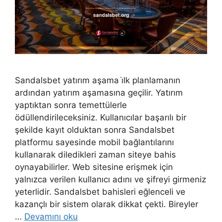
Sandalsbet yatırım aşama i̇lk planlamanın
ardından yatırım aşamasına geçilir. Yatırım
yaptıktan sonra temettülerle
ödüllendirileceksiniz. Kullanıcılar başarılı bir
şekilde kayıt olduktan sonra Sandalsbet
platformu sayesinde mobil bağlantılarını
kullanarak diledikleri zaman siteye bahis
oynayabilirler. Web sitesine erişmek için
yalnızca verilen kullanıcı adını ve şifreyi girmeniz
yeterlidir. Sandalsbet bahisleri eğlenceli ve
kazançlı bir sistem olarak dikkat çekti. Bireyler
…
Devamını oku