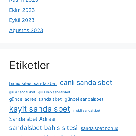
Ekim 2023
Eylül 2023
Ağustos 2023
Etiketler
canli sandalsbet
bahis sitesi sandalsbet
girisi sandalsbet
giris yap sandalsbet
güncel adresi sandalsbet
güncel sandalsbet
kayit sandalsbet
mobil sandalsbet
Sandalsbet Adresi
sandalsbet bahis sitesi
sandalsbet bonus