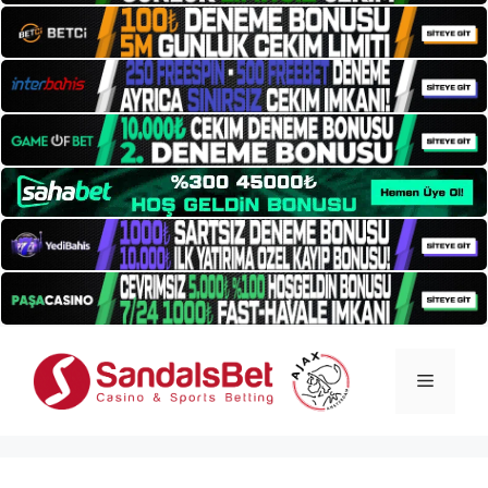
İçeriğe
atla
Menü