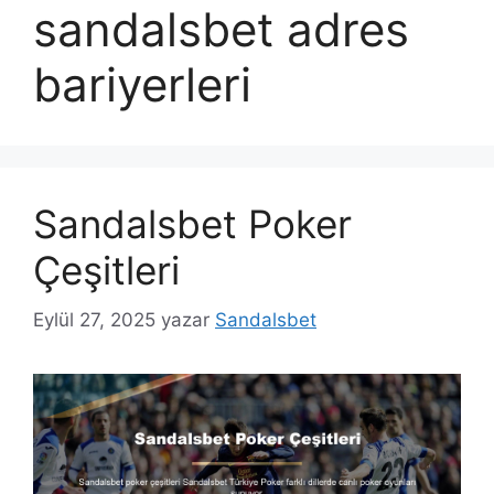
sandalsbet adres
bariyerleri
Sandalsbet Poker
Çeşitleri
Eylül 27, 2025
yazar
Sandalsbet