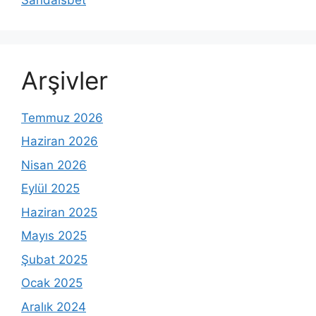
Arşivler
Temmuz 2026
Haziran 2026
Nisan 2026
Eylül 2025
Haziran 2025
Mayıs 2025
Şubat 2025
Ocak 2025
Aralık 2024