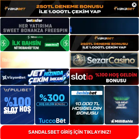
×
SANDALSBET GİRİŞ İÇİN TIKLAYINIZ!