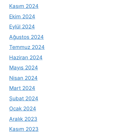
Kasım 2024
Ekim 2024
Eylül 2024
Ağustos 2024
Temmuz 2024
Haziran 2024
Mayıs 2024
Nisan 2024
Mart 2024
Şubat 2024
Ocak 2024
Aralık 2023
Kasım 2023