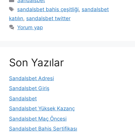
Sandalsbet
Etiketler
sandalsbet bahis çeşitliği
,
sandalsbet
katılın
,
sandalsbet twitter
Yorum yap
Son Yazılar
Sandalsbet Adresi
Sandalsbet Giriş
Sandalsbet
Sandalsbet Yüksek Kazanç
Sandalsbet Maç Öncesi
Sandalsbet Bahis Sertifikası