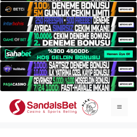
İçeriğe
atla
Menü