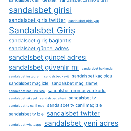
sandalsbet canlı destek
sandalsbet casino sitesi
sandalsbet girisi
sandalsbet giris twitter
sandalsbet giris yap
Sandalsbet Giriş
sandalsbet giriş bağlantısı
sandalsbet güncel adres
sandalsbet güncel adresi
sandalsbet güvenlir mi
sandalsbet hakkında
sandalsbet kaç oldu
sandalsbet instagram
sandalsbet kayit
sandalsbet maç izle
sandalsbet maç izleme
sandalsbet promosyon kodu
sandalsbet nasil bir site
sandalsbet tv
sandalsbet sikayet
sandalsbet sitesi
sandalsbet tv canli maç izle
sandalsbet tv canli maç
sandalsbet twitter
sandalsbet tv izle
sandalsbet yeni adres
sandalsbet whatsapp