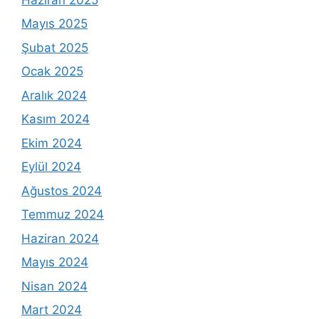
Mayıs 2025
Şubat 2025
Ocak 2025
Aralık 2024
Kasım 2024
Ekim 2024
Eylül 2024
Ağustos 2024
Temmuz 2024
Haziran 2024
Mayıs 2024
Nisan 2024
Mart 2024