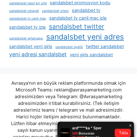
sandalsbet promosyon kodu
sandalsbet nasil bir site
sandalsbet tv
sandalsbet sikayet
sandalsbet sitesi
sandalsbet tv canli maç izle
sandalsbet tv canli maç
sandalsbet twitter
sandalsbet tv izle
sandalsbet yeni adres
sandalsbet whatsapp
sandalsbet yeni giris
twitter sandalsbet
sandalsbet üyelik
yeni adresi sandalsbet
yeni giris sandalsbet
Avrasya'nın en büyük reklam platformunda olmak için
Microsoft Teams:
reklam@avrasyamarketing.com
adresimizden veya Telegram: @Avrasyamarketing
adresimizden irtibat kurabilirsiniz. (Tek iletişim
adreslerimiz teams / telegram ve mail adresimizdir.
Harici hiçbir iletişim adresimiz bulunmamaktadır.
Lütfen itibar etmeyiniz.) Türkiye yasalarına göre 7258
sayılı kanun uyarınca yasa dışı bahis oynamanın
cezaları mevcuttur. Şu an bulunduğunuz site hiç bir