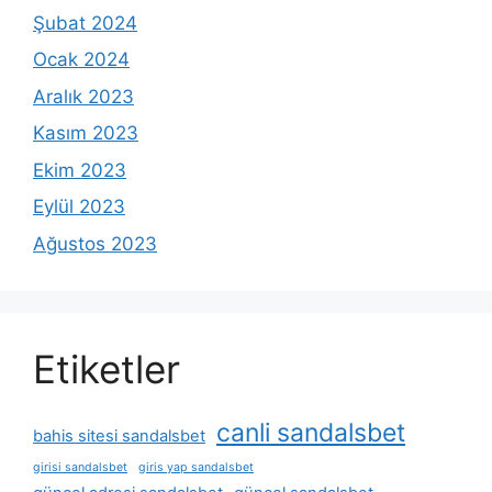
Şubat 2024
Ocak 2024
Aralık 2023
Kasım 2023
Ekim 2023
Eylül 2023
Ağustos 2023
Etiketler
canli sandalsbet
bahis sitesi sandalsbet
girisi sandalsbet
giris yap sandalsbet