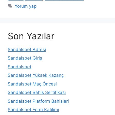
Yorum yap
Son Yazılar
Sandalsbet Adresi
Sandalsbet Giriş
Sandalsbet
Sandalsbet Yüksek Kazanç
Sandalsbet Maç Öncesi
Sandalsbet Bahis Sertifikası
Sandalsbet Platform Bahisleri
Sandalsbet Form Katılımı