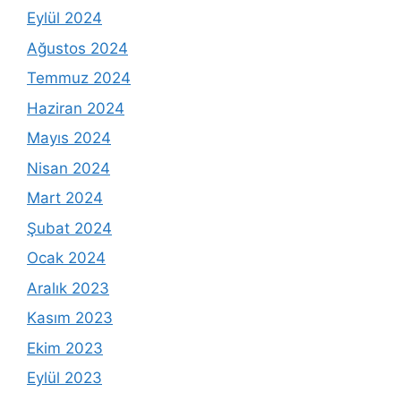
Eylül 2024
Ağustos 2024
Temmuz 2024
Haziran 2024
Mayıs 2024
Nisan 2024
Mart 2024
Şubat 2024
Ocak 2024
Aralık 2023
Kasım 2023
Ekim 2023
Eylül 2023