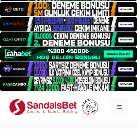
İçeriğe
atla
Menü