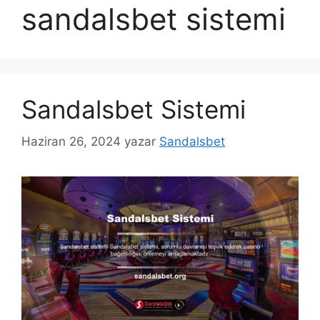
sandalsbet sistemi
Sandalsbet Sistemi
Haziran 26, 2024
yazar
Sandalsbet