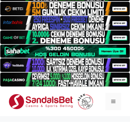
İçeriğe
atla
Menü