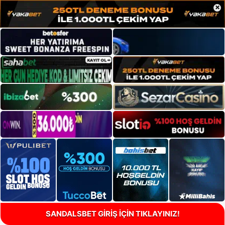
×
SANDALSBET GİRİŞ İÇİN TIKLAYINIZ!