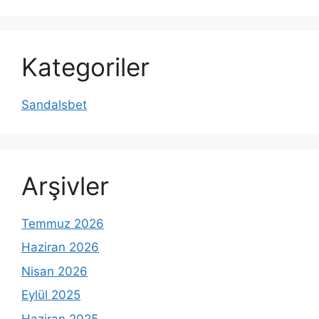
Kategoriler
Sandalsbet
Arşivler
Temmuz 2026
Haziran 2026
Nisan 2026
Eylül 2025
Haziran 2025