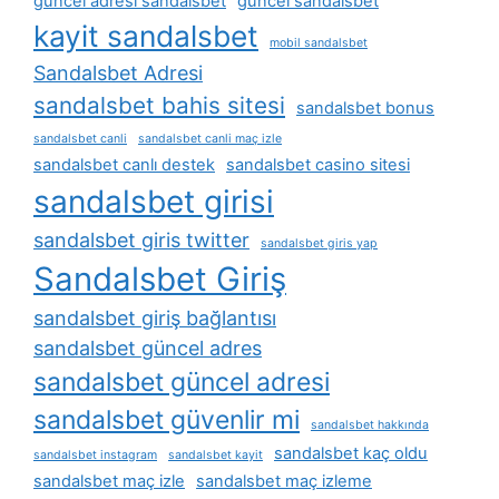
güncel adresi sandalsbet
güncel sandalsbet
kayit sandalsbet
mobil sandalsbet
Sandalsbet Adresi
sandalsbet bahis sitesi
sandalsbet bonus
sandalsbet canli
sandalsbet canli maç izle
sandalsbet canlı destek
sandalsbet casino sitesi
sandalsbet girisi
sandalsbet giris twitter
sandalsbet giris yap
Sandalsbet Giriş
sandalsbet giriş bağlantısı
sandalsbet güncel adres
sandalsbet güncel adresi
sandalsbet güvenlir mi
sandalsbet hakkında
sandalsbet kaç oldu
sandalsbet instagram
sandalsbet kayit
sandalsbet maç izle
sandalsbet maç izleme