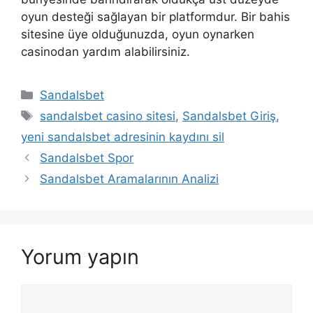
oyun desteği sağlayan bir platformdur. Bir bahis
sitesine üye olduğunuzda, oyun oynarken
casinodan yardım alabilirsiniz.
Kategoriler
Sandalsbet
Etiketler
sandalsbet casino sitesi
,
Sandalsbet Giriş
,
yeni sandalsbet adresinin kaydını sil
Sandalsbet Spor
Sandalsbet Aramalarının Analizi
Yorum yapın
Yorum