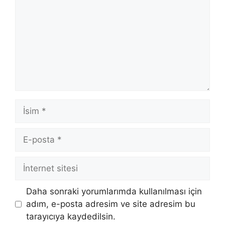
İsim
E-
posta
İnternet
sitesi
Daha sonraki yorumlarımda kullanılması için
adım, e-posta adresim ve site adresim bu
tarayıcıya kaydedilsin.