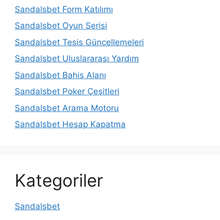
Sandalsbet Form Katılımı
Sandalsbet Oyun Serisi
Sandalsbet Tesis Güncellemeleri
Sandalsbet Uluslararası Yardım
Sandalsbet Bahis Alanı
Sandalsbet Poker Çeşitleri
Sandalsbet Arama Motoru
Sandalsbet Hesap Kapatma
Kategoriler
Sandalsbet