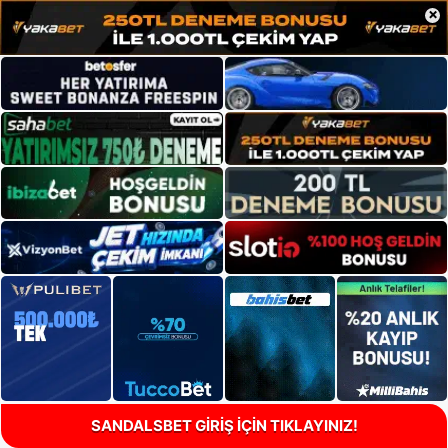
×
SANDALSBET GİRİŞ İÇİN TIKLAYINIZ!