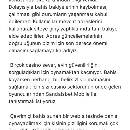
Dolayısıyla bahis bakiyelerinin kaybolması,
çalınması gibi durumların yaşanması kabul
edilemez. Kullanıcılar mevcut adreslerini
kullanarak siteye giriş yaptıklarında tam bakiye
elde edebilirler. Adres güncellemelerinin
doğruluğunun bizim için son derece önemli
olmasını sağlamaya kararlıyız
Birçok casino sever, evin güvenilirliğini
sorguladıkları için oynamaktan kaçınıyor. Bahis
koyarken herhangi bir belirsizlik olmamasını
sağlamak için sizi casino sektörünün önde gelen
oyuncularından Sandalsbet Mobile ile
tanıştırmak istiyoruz
Çevrimiçi bahis sunan bir web sitesinde bahis
oynayabilmek için kişinin gizliliğini korumak çok