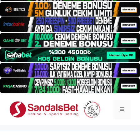
İçeriğe
atla
Menü